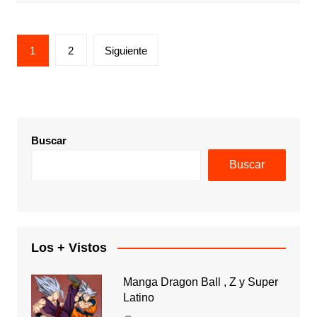
Paginación
1
2
Siguiente
de
entradas
Buscar
Buscar
Los + Vistos
Manga Dragon Ball , Z y Super
Latino