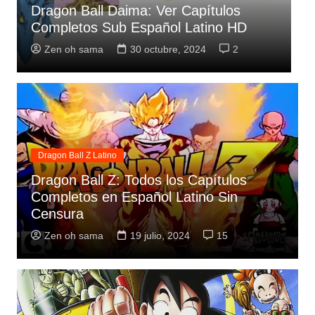
Dragon Ball GT: Ver Capítulos
Completos en Español Latino HD
M
Zen oh sama
19 julio, 2024
3
Dragon Ball Z Latino
Dragon Ball Z: Todos los Capítulos
Completos en Español Latino Sin
Censura
Zen oh sama
19 julio, 2024
15